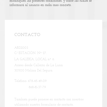
modifiquen las presentes condiciones, y sobre las cuales se
informará al usuario en cada caso concreto.
CONTACTO
ARS2003
C/ ESTACIÓN, Nº 27.
LA GALERÍA, LOCAL nº 6.
Acceso desde Callejón de La Luna
30500
Molina Del Segura
Teléfono: 678-45-49-09
868-81-37-79
También puede ponerse en contacto con nosotros
utilizando nuestro formulario de contacto.